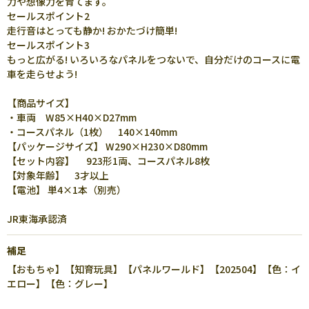
力や想像力を育てます。
セールスポイント2
走行音はとっても静か! おかたづけ簡単!
セールスポイント3
もっと広がる! いろいろなパネルをつないで、自分だけのコースに電
車を走らせよう!
【商品サイズ】
・車両 W85×H40×D27mm
・コースパネル（1枚） 140×140mm
【パッケージサイズ】 W290×H230×D80mm
【セット内容】 923形1両、コースパネル8枚
【対象年齢】 3才以上
【電池】 単4×1本（別売）
JR東海承認済
補足
【おもちゃ】【知育玩具】【パネルワールド】【202504】【色：イ
エロー】【色：グレー】