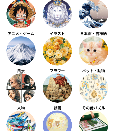
アニメ・ゲーム
イラスト
日本画・吉祥柄
風景
フラワー
ペット・動物
人物
絵画
その他パズル