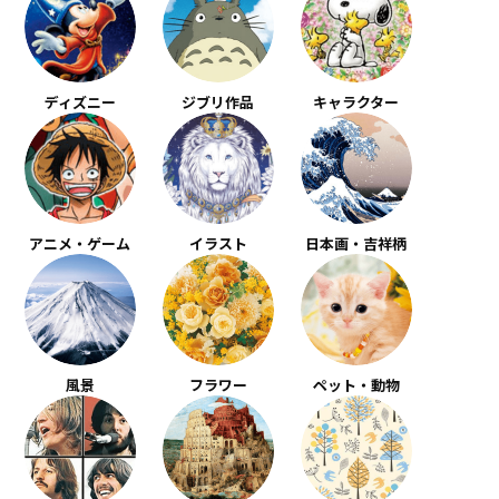
ディズニー
ジブリ作品
キャラクター
アニメ・ゲーム
イラスト
日本画・吉祥柄
風景
フラワー
ペット・動物