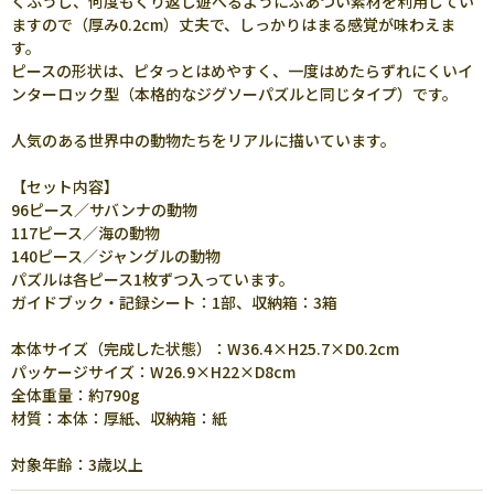
くふうし、何度もくり返し遊べるようにぶあつい素材を利用してい
ますので（厚み0.2cm）丈夫で、しっかりはまる感覚が味わえま
す。
ピースの形状は、ピタっとはめやすく、一度はめたらずれにくいイ
ンターロック型（本格的なジグソーパズルと同じタイプ）です。
人気のある世界中の動物たちをリアルに描いています。
【セット内容】
96ピース／サバンナの動物
117ピース／海の動物
140ピース／ジャングルの動物
パズルは各ピース1枚ずつ入っています。
ガイドブック・記録シート：1部、収納箱：3箱
本体サイズ（完成した状態）：W36.4×H25.7×D0.2cm
パッケージサイズ：W26.9×H22×D8cm
全体重量：約790g
材質：本体：厚紙、収納箱：紙
対象年齢：3歳以上