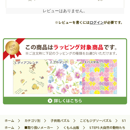
レビューはありません。
※レビューを書くには
ログイン
が必要です。
ホーム
カテゴリ別
子供用パズル
こどもジグソーパズル
STE
ホーム
■取り扱いメーカー
くもん出版
STEP5 大自然の動物たち 96