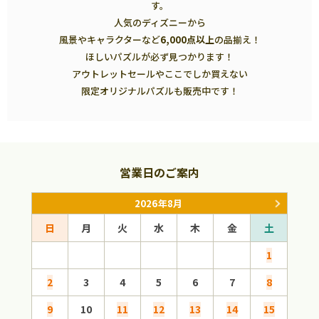
す。
人気のディズニーから
風景やキャラクターなど
6,000点以上
の品揃え！
ほしいパズルが必ず見つかります！
アウトレットセールやここでしか買えない
限定オリジナルパズルも販売中です！
営業日のご案内
2026年8月
日
月
火
水
木
金
土
日
1
2
3
4
5
6
7
8
6
9
10
11
12
13
14
15
13