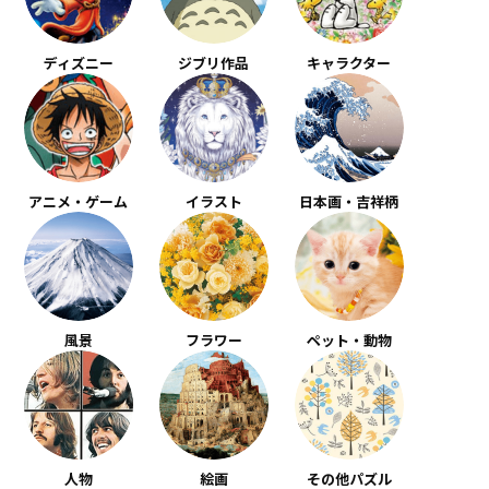
ディズニー
ジブリ作品
キャラクター
アニメ・ゲーム
イラスト
日本画・吉祥柄
風景
フラワー
ペット・動物
人物
絵画
その他パズル