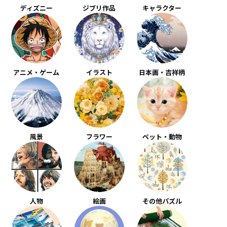
ディズニー
ジブリ作品
キャラクター
アニメ・ゲーム
イラスト
日本画・吉祥柄
風景
フラワー
ペット・動物
人物
絵画
その他パズル