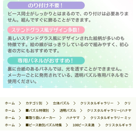
ホーム
カテゴリ別
立体パズル
クリスタルギャラリー
クリスタ
ホーム
■パズル特徴別
透明パズル
クリスタルギャラリー(ハナヤマ)
ホーム
■取り扱いメーカー
ハナヤマ
クリスタルギャラリー ミッキーマ
ホーム
■ピース数別パズル特集
108ピース未満
クリスタルギャラリー 