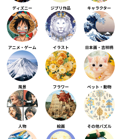
ディズニー
ジブリ作品
キャラクター
アニメ・ゲーム
イラスト
日本画・吉祥柄
風景
フラワー
ペット・動物
人物
絵画
その他パズル