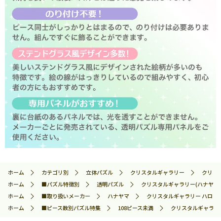
ホーム
カテゴリ別
立体パズル
クリスタルギャラリー
クリスタ
ホーム
■パズル特徴別
透明パズル
クリスタルギャラリー(ハナヤマ)
ホーム
■取り扱いメーカー
ハナヤマ
クリスタルギャラリー ハローキテ
ホーム
■ピース数別パズル特集
108ピース未満
クリスタルギャラリー 