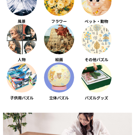
風景
フラワー
ペット・動物
人物
絵画
その他パズル
子供用パズル
立体パズル
パズルグッズ