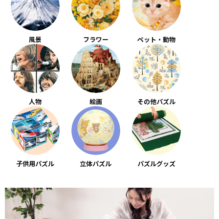
風景
フラワー
ペット・動物
人物
絵画
その他パズル
子供用パズル
立体パズル
パズルグッズ