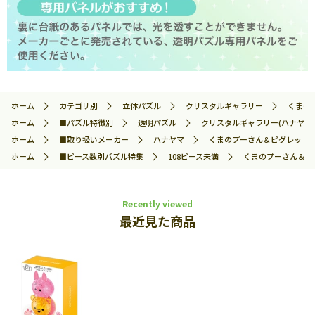
ホーム
カテゴリ別
立体パズル
クリスタルギャラリー
くまのプ
ホーム
■パズル特徴別
透明パズル
クリスタルギャラリー(ハナヤマ)
ホーム
■取り扱いメーカー
ハナヤマ
くまのプーさん＆ピグレット (デ
ホーム
■ピース数別パズル特集
108ピース未満
くまのプーさん＆ピグレ
Recently viewed
最近見た商品