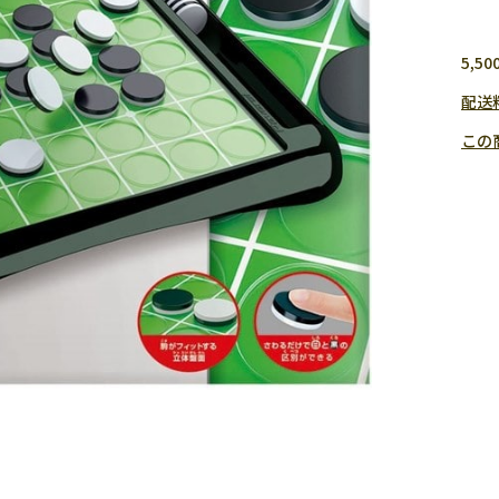
5,
配送
この