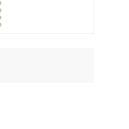
)
)
)
)