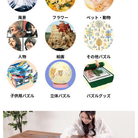
風景
フラワー
ペット・動物
人物
絵画
その他パズル
子供用パズル
立体パズル
パズルグッズ