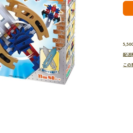
5,
配送
この