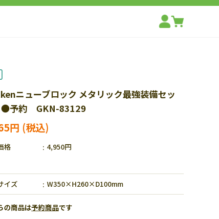
kkenニューブロック メタリック最強装備セッ
●予約 GKN-83129
465円
価格
4,950円
サイズ
W350×H260×D100mm
らの商品は
予約商品
です