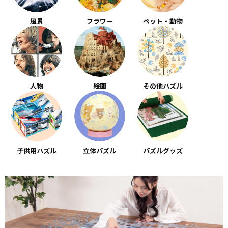
風景
フラワー
ペット・動物
人物
絵画
その他パズル
子供用パズル
立体パズル
パズルグッズ