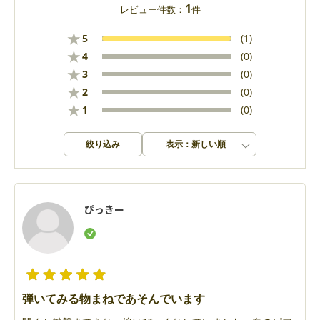
1
レビュー件数：
件
★
5
(1)
★
4
(0)
★
3
(0)
★
2
(0)
★
1
(0)
絞り込み
表示：新しい順
ぴっきー
弾いてみる物まねであそんでいます