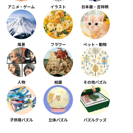
アニメ・ゲーム
イラスト
日本画・吉祥柄
風景
フラワー
ペット・動物
人物
絵画
その他パズル
子供用パズル
立体パズル
パズルグッズ