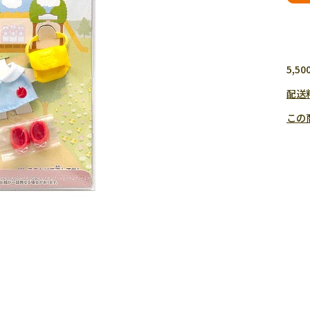
5,
配送
この