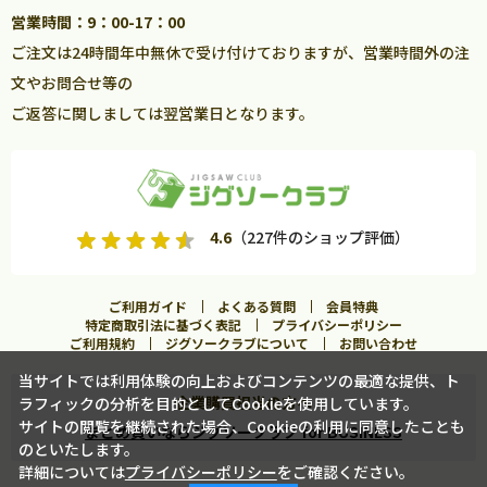
営業時間：9：00-17：00
ご注文は24時間年中無休で受け付けておりますが、営業時間外の注
文やお問合せ等の
ご返答に関しましては翌営業日となります。
4.6
（227件のショップ評価）
ご利用ガイド
よくある質問
会員特典
特定商取引法に基づく表記
プライバシーポリシー
ご利用規約
ジグソークラブについて
お問い合わせ
当サイトでは利用体験の向上およびコンテンツの最適な提供、ト
企業購買担当の方へ
ラフィックの分析を目的としてCookieを使用しています。
サイトの閲覧を継続された場合、Cookieの利用に同意したことも
まとめ買いならジグソークラブ for BUSINESS
のといたします。
詳細については
プライバシーポリシー
をご確認ください。