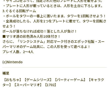
・サイコロをふって、指定された色のプレートに人形を載せよう。
・プレートに人形が載っているときは、人形を土台に下ろします。
3.ぐるぐる回転ゲーム
・ボールをタワーの一番上に置いたまま、タワーを1回転させよう！
・全員成功したら、人形を1つをプレートに載せて、タワーを回転さ
せよう！
ボールが落ちなければ成功！落とした人が負け！
■マリオ達の彩色済み人形10体付き！
さらに、「リンクシステム」対応マーク付きのエポック社製・スー
パーマリオのゲーム玩具に、この人形を使って遊べるよ！
プレイ人数、2～4人
(c)Nintendo
補足
【おもちゃ】【ゲームシリーズ】【パーティーゲーム】【キャラク
ター】【スーパーマリオ】【1702】