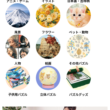
アニメ・ゲーム
イラスト
日本画・吉祥柄
風景
フラワー
ペット・動物
人物
絵画
その他パズル
子供用パズル
立体パズル
パズルグッズ