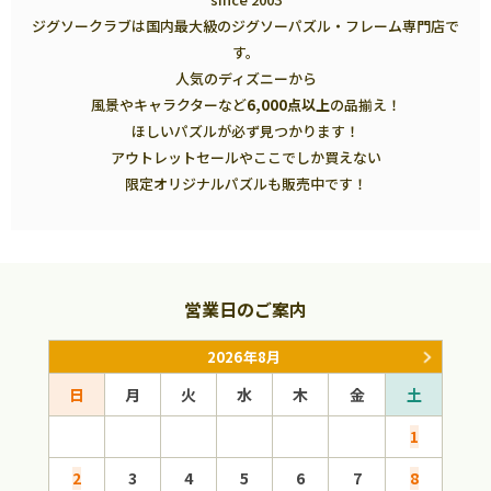
ジグソークラブは国内最大級のジグソーパズル・フレーム専門店で
す。
人気のディズニーから
風景やキャラクターなど
6,000点以上
の品揃え！
ほしいパズルが必ず見つかります！
アウトレットセールやここでしか買えない
限定オリジナルパズルも販売中です！
営業日のご案内
2026年8月
日
月
火
水
木
金
土
日
1
2
3
4
5
6
7
8
6