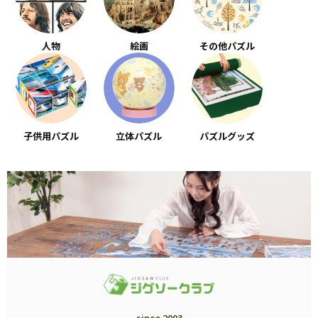
人物
絵画
その他パズル
子供用パズル
立体パズル
パズルグッズ
since 2003