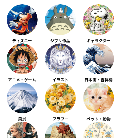
ディズニー
ジブリ作品
キャラクター
アニメ・ゲーム
イラスト
日本画・吉祥柄
風景
フラワー
ペット・動物