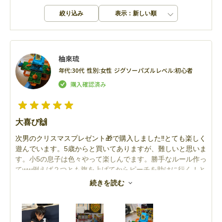
絞り込み
表示：新しい順
柚來琉
年代:
30代
性別:
女性
ジグソーパズルレベル:
初心者
大喜び🙌
次男のクリスマスプレゼント🎁で購入しました‼️とても楽しく
遊んでいます。5歳からと買いてありますが、難しいと思いま
す。小5の息子は色々やって楽しんでます。勝手なルール作っ
てww例えば２つとも旗を上げてからピーチを助けに行く！と
か、一周してきてから助けに行くとか！！
続きを読む
クリスマスパッケージにしたけど、段ボールに入ってたの
で、バレずに届きました！！