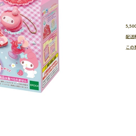
5,
配送
この