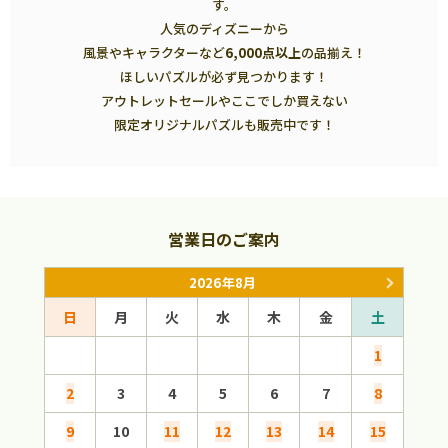
す。
人気のディズニーから
風景やキャラクターなど
6,000点以上
の品揃え！
ほしいパズルが必ず見つかります！
アウトレットセールやここでしか買えない
限定オリジナルパズルも販売中です！
営業日のご案内
2026年8月
日
月
火
水
木
金
土
日
1
2
3
4
5
6
7
8
6
9
10
11
12
13
14
15
13