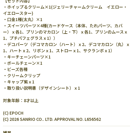
【セット内容】
・ホイップるクリーム×1(ジェリーチャームクリーム イエロー・
イエロースター)
・口金1種(太丸）×1
・スイーツパーツ×4種(カードケース（本体、たれパーツ、カバ
ー）ｘ各1、プリンのマカロン（上・下）ｘ各1、プリンのムースｘ
1、プチパフェグラスｘ1））
・デコパーツ（デコマカロン（ハート）ｘ2、デコマカロン（丸）ｘ
1、ハートｘ2、リボンｘ1、ストローｘ1、サクランボｘ1）
・キーチェーンパーツ×1
・ボールチェーン×1
・ビーズ各種
・クリームクリップ
・キャップ紫ｘ1
・取り扱い説明書（デザインシート）ｘ1
対象年齢：8才以上
(C) EPOCH
(C) 2026 SANRIO CO.. LTD. APPROVAL NO. L656562
補足