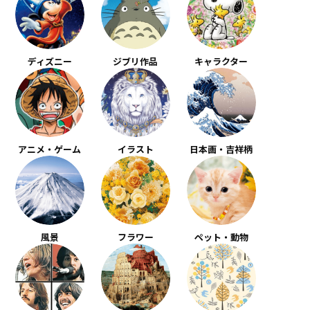
ディズニー
ジブリ作品
キャラクター
アニメ・ゲーム
イラスト
日本画・吉祥柄
風景
フラワー
ペット・動物