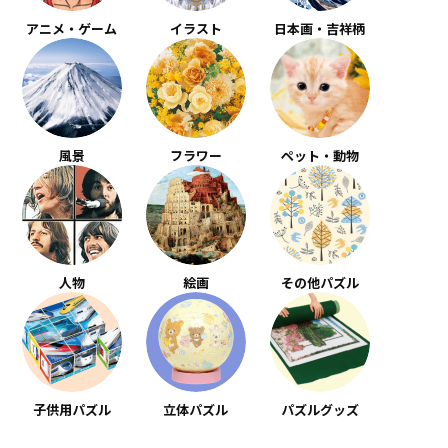
アニメ・ゲーム
イラスト
日本画・吉祥柄
風景
フラワー
ペット・動物
人物
絵画
その他パズル
子供用パズル
立体パズル
パズルグッズ