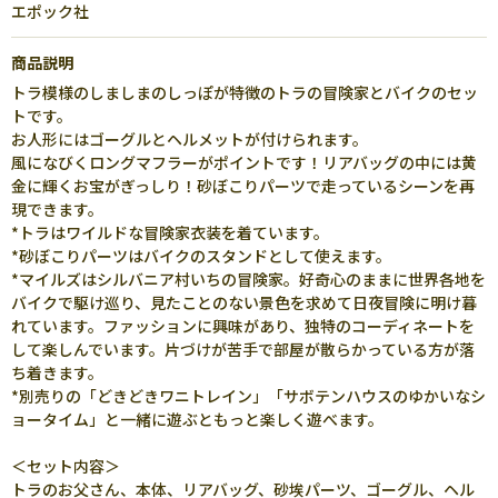
エポック社
商品説明
トラ模様のしましまのしっぽが特徴のトラの冒険家とバイクのセッ
トです。
お人形にはゴーグルとヘルメットが付けられます。
風になびくロングマフラーがポイントです！リアバッグの中には黄
金に輝くお宝がぎっしり！砂ぼこりパーツで走っているシーンを再
現できます。
*トラはワイルドな冒険家衣装を着ています。
*砂ぼこりパーツはバイクのスタンドとして使えます。
*マイルズはシルバニア村いちの冒険家。好奇心のままに世界各地を
バイクで駆け巡り、見たことのない景色を求めて日夜冒険に明け暮
れています。ファッションに興味があり、独特のコーディネートを
して楽しんでいます。片づけが苦手で部屋が散らかっている方が落
ち着きます。
*別売りの「どきどきワニトレイン」「サボテンハウスのゆかいなシ
ョータイム」と一緒に遊ぶともっと楽しく遊べます。
＜セット内容＞
トラのお父さん、本体、リアバッグ、砂埃パーツ、ゴーグル、ヘル