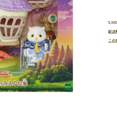
5,
配送
この