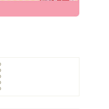
)
)
)
)
)