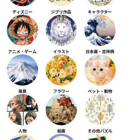
ディズニー
ジブリ作品
キャラクター
アニメ・ゲーム
イラスト
日本画・吉祥柄
風景
フラワー
ペット・動物
人物
絵画
その他パズル