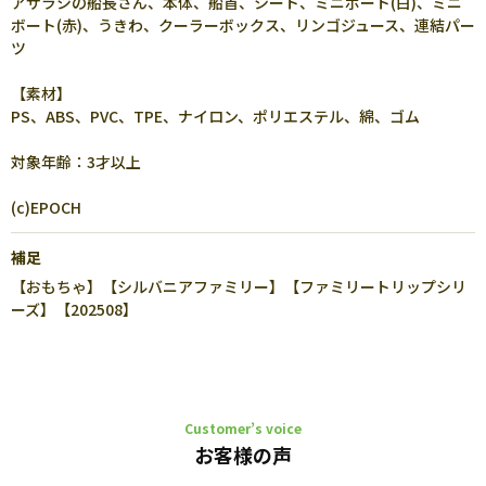
アザラシの船長さん、本体、船首、シート、ミニボート(白)、ミニ
ボート(赤)、うきわ、クーラーボックス、リンゴジュース、連結パー
ツ
【素材】
PS、ABS、PVC、TPE、ナイロン、ポリエステル、綿、ゴム
対象年齢：3才以上
(c)EPOCH
補足
【おもちゃ】【シルバニアファミリー】【ファミリートリップシリ
ーズ】【202508】
Customer’s voice
お客様の声