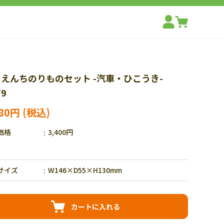
うえんちのりものセット -汽車・ひこうき-
79
380円
価格
3,400円
サイズ
W146×D55×H130mm
カートに入れる