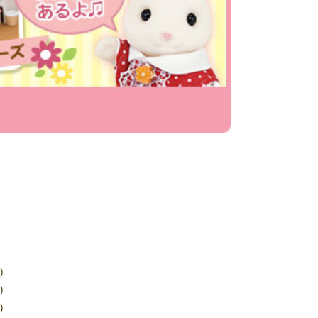
)
)
)