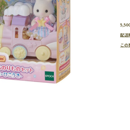
5,
配送
この