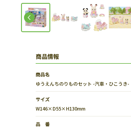
商品情報
商品名
ゆうえんちのりものセット -汽車・ひこうき-
サイズ
W146×D55×H130mm
品 番