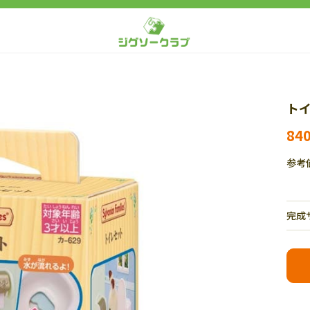
トイ
84
参考
完成