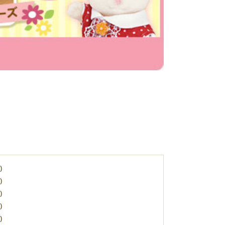
)
)
)
)
)