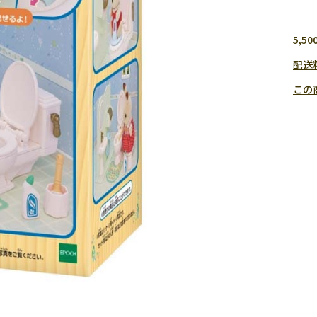
5,
配送
この