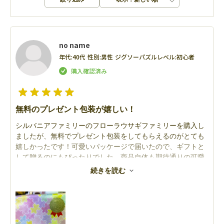
no name
年代:
40代
性別:
男性
ジグソーパズルレベル:
初心者
無料のプレゼント包装が嬉しい！
シルバニアファミリーのフローラウサギファミリーを購入し
ましたが、無料でプレゼント包装をしてもらえるのがとても
嬉しかったです！可愛いパッケージで届いたので、ギフトと
して贈るのにもぴったりでした。商品自体も期待通りの可愛
さで、細部までしっかり作られていて大満足です。シルバニ
続きを読む
アファミリー好きにはもちろん、プレゼントにも最適です。