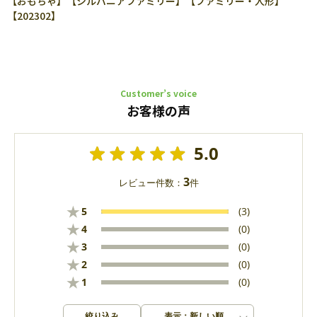
【おもちゃ】【シルバニアファミリー】【ファミリー・人形】
【202302】
Customer’s voice
お客様の声
5.0
3
レビュー件数：
件
★
5
(3)
★
4
(0)
★
3
(0)
★
2
(0)
★
1
(0)
絞り込み
表示：新しい順