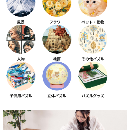
風景
フラワー
ペット・動物
人物
絵画
その他パズル
子供用パズル
立体パズル
パズルグッズ