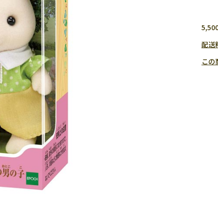
5,
配送
この