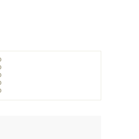
)
)
)
)
)