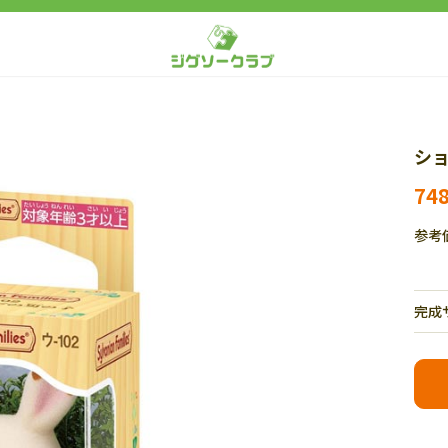
ショ
74
参考
完成