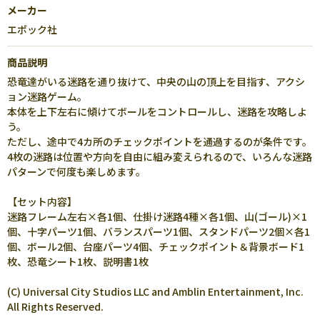
メーカー
エポック社
商品説明
恐竜達がいる迷路を通り抜けて、中央の山の頂上を目指す、アクシ
ョン迷路ゲーム。
本体を上下左右に傾けてボールをコントロールし、迷路を攻略しよ
う。
ただし、途中で4カ所のチェックポイントを通過するのが条件です。
4枚の迷路は位置や方向を自由に組み変えられるので、いろんな迷路
パターンで何度も楽しめます。
【セット内容】
迷路フレーム左右×各1個、仕掛け迷路4種×各1個、山(ゴール)×1
個、十字パーツ1個、バランスパーツ1個、スタンドパーツ2個×各1
個、ボール2個、台座パーツ4個、チェックポイント＆背景ボード1
枚、恐竜シート1枚、説明書1枚
(C) Universal City Studios LLC and Amblin Entertainment, Inc.
All Rights Reserved.