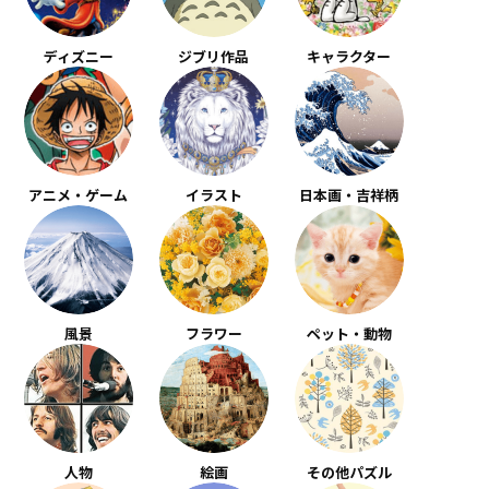
ディズニー
ジブリ作品
キャラクター
アニメ・ゲーム
イラスト
日本画・吉祥柄
風景
フラワー
ペット・動物
人物
絵画
その他パズル