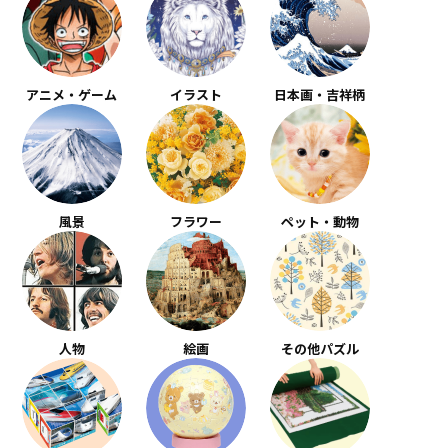
アニメ・ゲーム
イラスト
日本画・吉祥柄
風景
フラワー
ペット・動物
人物
絵画
その他パズル