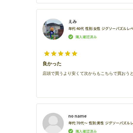
えみ
年代:
40代
性別:
女性
ジグソーパズルレベ
良かった
店頭で買うより安くて次からもこちらで買おう
no name
年代:
70代～
性別:
男性
ジグソーパズルレ