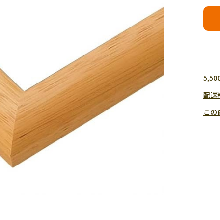
5,
配送
この