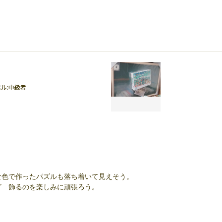
ル:
中級者
な色で作ったパズルも落ち着いて見えそう。
ど 飾るのを楽しみに頑張ろう。