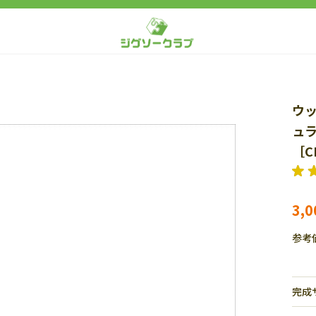
ウッ
ュラ
［C
3,
参考
完成