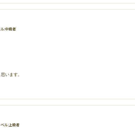
ル:
中級者
と思います。
ベル:
上級者