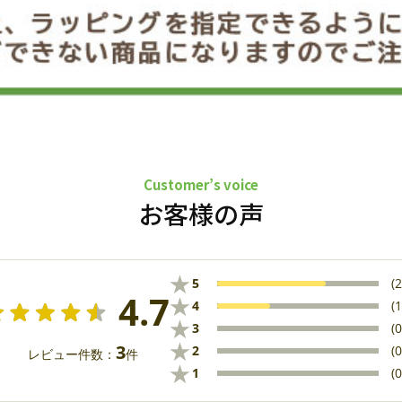
Customer’s voice
お客様の声
★
5
(2
4.7
★
4
(1
★
3
(0
★
3
2
(0
レビュー件数：
件
★
1
(0