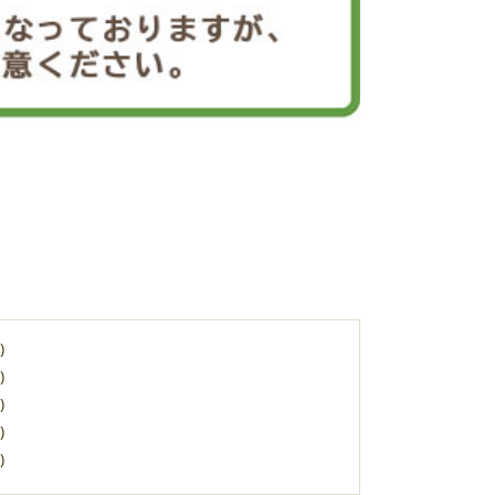
)
)
)
)
)