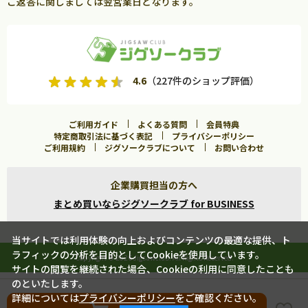
ご返答に関しましては翌営業日となります。
4.6
（227件のショップ評価）
ご利用ガイド
よくある質問
会員特典
特定商取引法に基づく表記
プライバシーポリシー
ご利用規約
ジグソークラブについて
お問い合わせ
企業購買担当の方へ
まとめ買いならジグソークラブ for BUSINESS
当サイトでは利用体験の向上およびコンテンツの最適な提供、ト
ラフィックの分析を目的としてCookieを使用しています。
Copyright ©
2026 Jigsawclub. All Rights Reserved.
サイトの閲覧を継続された場合、Cookieの利用に同意したことも
のといたします。
詳細については
プライバシーポリシー
をご確認ください。