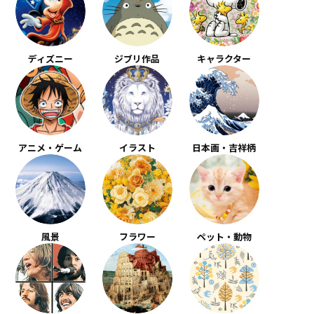
ディズニー
ジブリ作品
キャラクター
アニメ・ゲーム
イラスト
日本画・吉祥柄
風景
フラワー
ペット・動物