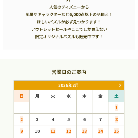
人気のディズニーから
風景やキャラクターなど
6,000点以上
の品揃え！
ほしいパズルが必ず見つかります！
アウトレットセールやここでしか買えない
限定オリジナルパズルも販売中です！
営業日のご案内
2026年8月
日
月
火
水
木
金
土
日
1
2
3
4
5
6
7
8
6
9
10
11
12
13
14
15
13