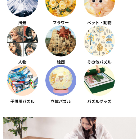
風景
フラワー
ペット・動物
人物
絵画
その他パズル
子供用パズル
立体パズル
パズルグッズ