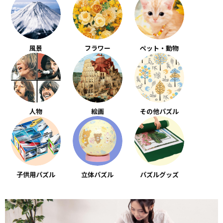
風景
フラワー
ペット・動物
人物
絵画
その他パズル
子供用パズル
立体パズル
パズルグッズ