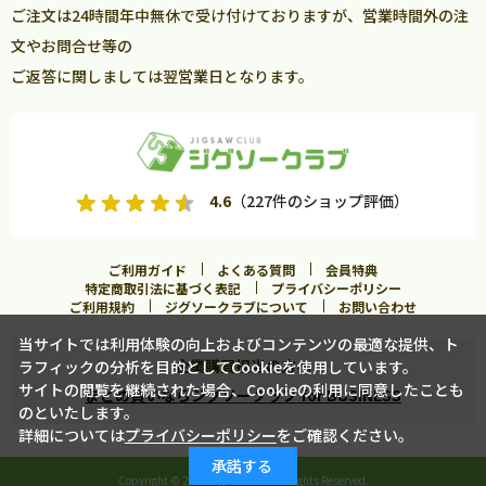
ご注文は24時間年中無休で受け付けておりますが、営業時間外の注
文やお問合せ等の
ご返答に関しましては翌営業日となります。
4.6
（227件のショップ評価）
ご利用ガイド
よくある質問
会員特典
特定商取引法に基づく表記
プライバシーポリシー
ご利用規約
ジグソークラブについて
お問い合わせ
当サイトでは利用体験の向上およびコンテンツの最適な提供、ト
企業購買担当の方へ
ラフィックの分析を目的としてCookieを使用しています。
サイトの閲覧を継続された場合、Cookieの利用に同意したことも
まとめ買いならジグソークラブ for BUSINESS
のといたします。
詳細については
プライバシーポリシー
をご確認ください。
カートに入れる
承諾する
Copyright ©
2026 Jigsawclub. All Rights Reserved.