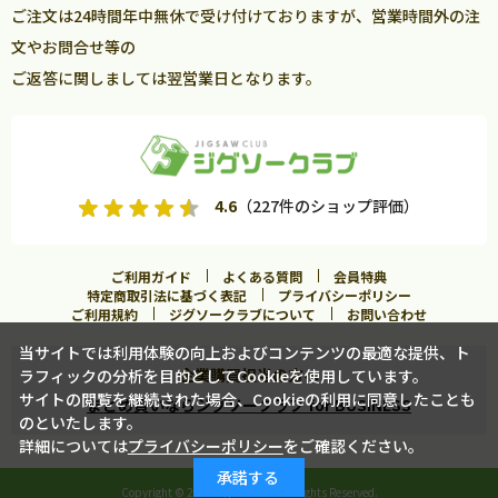
ご注文は24時間年中無休で受け付けておりますが、営業時間外の注
文やお問合せ等の
ご返答に関しましては翌営業日となります。
4.6
（227件のショップ評価）
ご利用ガイド
よくある質問
会員特典
特定商取引法に基づく表記
プライバシーポリシー
ご利用規約
ジグソークラブについて
お問い合わせ
当サイトでは利用体験の向上およびコンテンツの最適な提供、ト
企業購買担当の方へ
ラフィックの分析を目的としてCookieを使用しています。
サイトの閲覧を継続された場合、Cookieの利用に同意したことも
まとめ買いならジグソークラブ for BUSINESS
のといたします。
詳細については
プライバシーポリシー
をご確認ください。
カートに入れる
承諾する
Copyright ©
2026 Jigsawclub. All Rights Reserved.