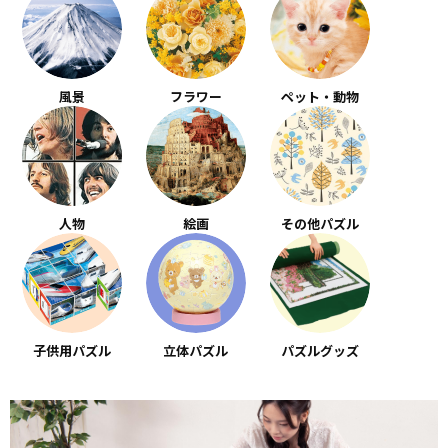
風景
フラワー
ペット・動物
人物
絵画
その他パズル
子供用パズル
立体パズル
パズルグッズ