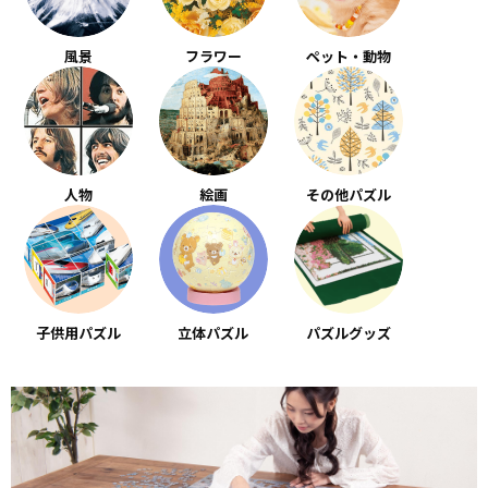
風景
フラワー
ペット・動物
人物
絵画
その他パズル
子供用パズル
立体パズル
パズルグッズ