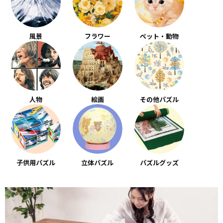
風景
フラワー
ペット・動物
人物
絵画
その他パズル
子供用パズル
立体パズル
パズルグッズ