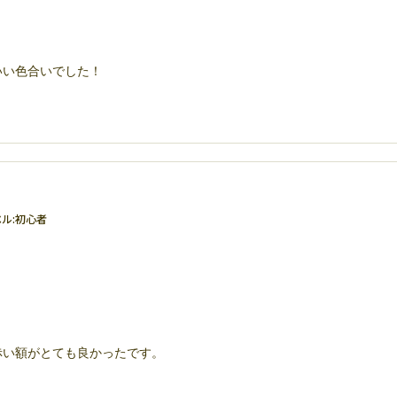
いい色合いでした！
ル:
初心者
赤い額がとても良かったです。