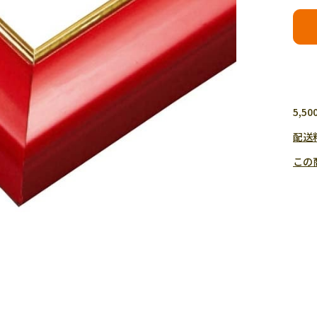
5,
配送
この