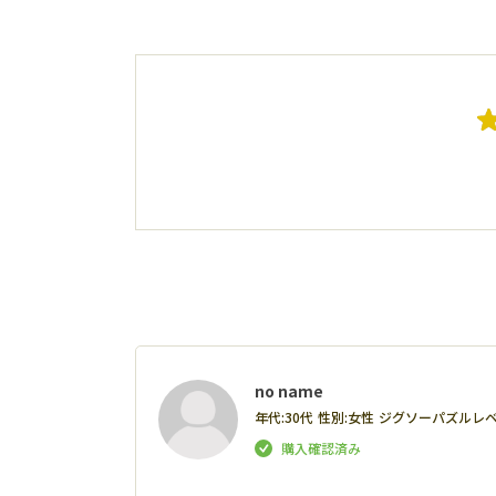
no name
年代:
30代
性別:
女性
ジグソーパズルレベ