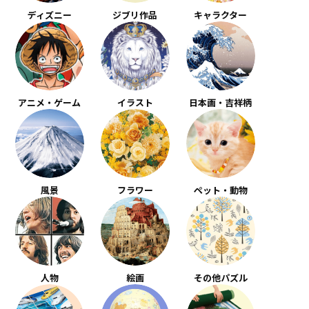
ディズニー
ジブリ作品
キャラクター
アニメ・ゲーム
イラスト
日本画・吉祥柄
風景
フラワー
ペット・動物
人物
絵画
その他パズル