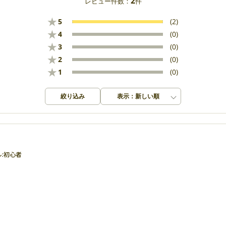
2
レビュー件数：
件
★
5
(2)
★
4
(0)
★
3
(0)
★
2
(0)
★
1
(0)
絞り込み
表示：新しい順
:
初心者