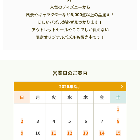
人気のディズニーから
風景やキャラクターなど
6,000点以上
の品揃え！
ほしいパズルが必ず見つかります！
アウトレットセールやここでしか買えない
限定オリジナルパズルも販売中です！
営業日のご案内
2026年8月
日
月
火
水
木
金
土
日
1
2
3
4
5
6
7
8
6
9
10
11
12
13
14
15
13