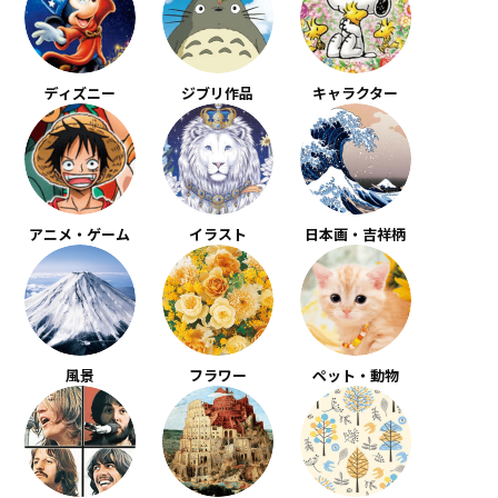
ディズニー
ジブリ作品
キャラクター
アニメ・ゲーム
イラスト
日本画・吉祥柄
風景
フラワー
ペット・動物