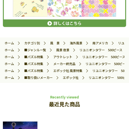
ホーム
カテゴリ別
風 景
海外風景
南アメリカ
リユニオ
ホーム
■ジャンル一覧
風景 夜景
リユニオンタワー 500ピース ジグソ
ホーム
■パズル特集
アウトレット
リユニオンタワー 500ピース ジグ
ホーム
■パズル特集
メーカー終売品
リユニオンタワー 500ピース 
ホーム
■パズル特集
エポック社 風景特集
リユニオンタワー 500ピー
ホーム
■取り扱いメーカー
エポック社
リユニオンタワー 500ピース
Recently viewed
最近見た商品