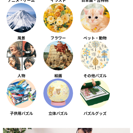
アニメ・ゲーム
イラスト
日本画・吉祥柄
風景
フラワー
ペット・動物
人物
絵画
その他パズル
子供用パズル
立体パズル
パズルグッズ