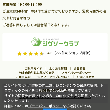
営業時間：9：00-17：00
ご注文は24時間年中無休で受け付けておりますが、営業時間外の注
文やお問合せ等の
ご返答に関しましては翌営業日となります。
4.6
（227件のショップ評価）
ご利用ガイド
よくある質問
会員特典
特定商取引法に基づく表記
プライバシーポリシー
ご利用規約
ジグソークラブについて
お問い合わせ
当サイトでは利用体験の向上およびコンテンツの最適な提供、ト
企業購買担当の方へ
ラフィックの分析を目的としてCookieを使用しています。
カートに入れる
サイトの閲覧を継続された場合、Cookieの利用に同意したことも
まとめ買いならジグソークラブ for BUSINESS
のといたします。
詳細については
プライバシーポリシー
をご確認ください。
この商品に合うフレームを見る