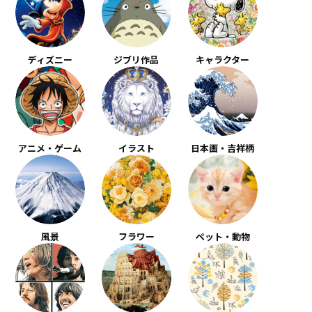
ディズニー
ジブリ作品
キャラクター
アニメ・ゲーム
イラスト
日本画・吉祥柄
風景
フラワー
ペット・動物