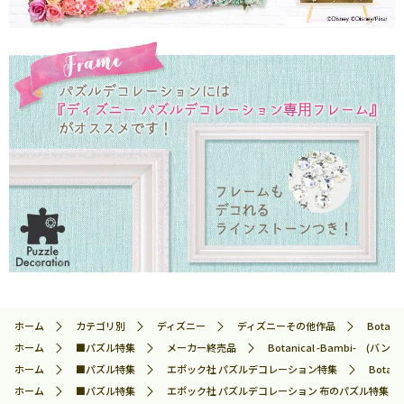
ホーム
カテゴリ別
ディズニー
ディズニーその他作品
Botan
ホーム
■パズル特集
メーカー終売品
Botanical -Bambi- (
ホーム
■パズル特集
エポック社 パズルデコレーション特集
Botan
ホーム
■パズル特集
エポック社 パズルデコレーション 布のパズル特集