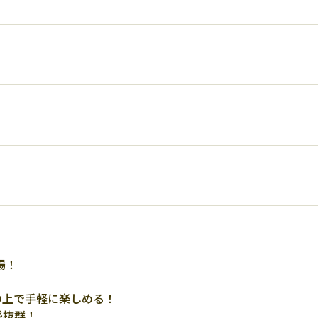
場！
の上で手軽に楽しめる！
感抜群！