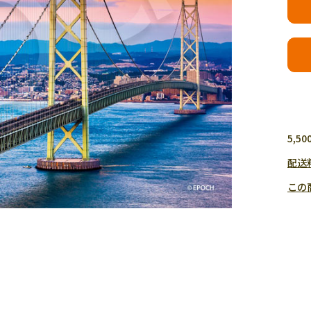
5,
配送
この