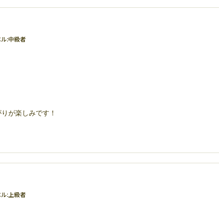
ル:
中級者
がりが楽しみです！
ル:
上級者