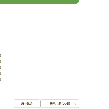
)
)
)
)
)
絞り込み
表示：新しい順