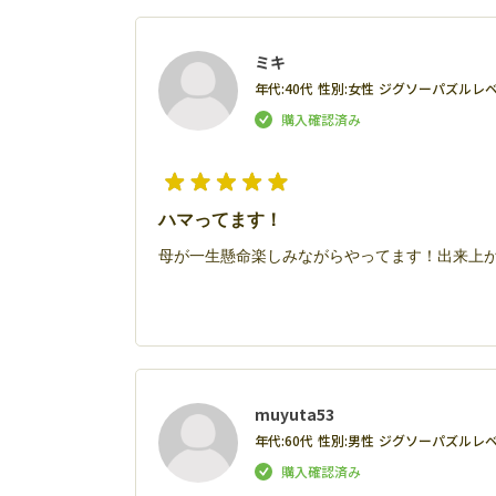
ミキ
年代:
40代
性別:
女性
ジグソーパズルレベ
ハマってます！
母が一生懸命楽しみながらやってます！出来上
muyuta53
年代:
60代
性別:
男性
ジグソーパズルレベ