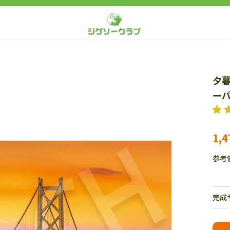
夕
ーパ
1,
参考
完成