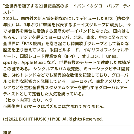
“全世界を魅了する21世紀最高のボーイバンド＆グローバルアーティ
スト”
2013年、国内外の新人賞を総なめにしてデビューしたBTS（防弾少
年団）は、3年ぶりに韓国を代表するボーイズグループに成長し、今
では世界を舞台に活動する最高のボーイバンドとなった。 国内はも
ちろん、アジアを超えてヨーロッパ、北米、南米、中東に至るまで
全世界に「BTS 旋風」を巻き起こし韓国歌手グループとして新たな
歴史を塗り替えている。 米国ビルボード、イギリスオフィシャルチ
ャート、国際レコード産業協会（IFPI）、オリコン、iTunes、
spotify、Apple Music など、世界有数のチャートで達成した成績が
この証である。 シングルアルバム販売数、ミュージックビデオ閲覧
数、SNSトレンドなどでも驚異的な数値を記録しており、グローバ
ルに強烈な影響力を発揮している。 ヨーロッパ、南北アメリカ、ア
ジアなどを含む全世界スタジアムツアーを敢行するグローバルアー
ティストとして定着した人気を誇っている。
【セット内容】のり、ヘラ
※画像左上のマークはパズルには含まれておりません。
(c)2021 BIGHIT MUSIC / HYBE. All Rights Reserved.
補足