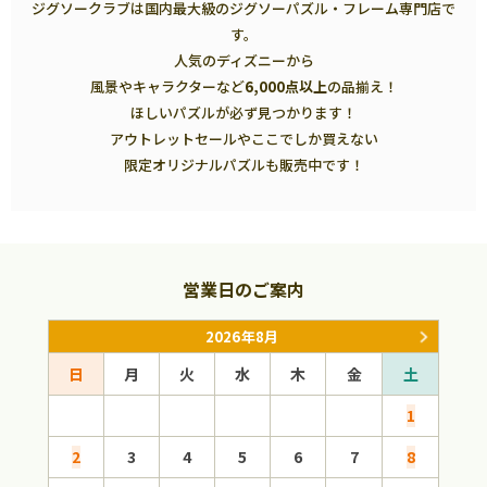
ジグソークラブは国内最大級のジグソーパズル・フレーム専門店で
す。
人気のディズニーから
風景やキャラクターなど
6,000点以上
の品揃え！
ほしいパズルが必ず見つかります！
アウトレットセールやここでしか買えない
限定オリジナルパズルも販売中です！
営業日のご案内
2026年8月
日
月
火
水
木
金
土
日
1
2
3
4
5
6
7
8
6