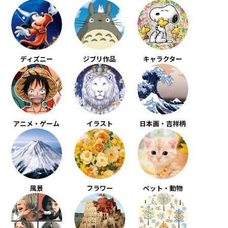
ディズニー
ジブリ作品
キャラクター
アニメ・ゲーム
イラスト
日本画・吉祥柄
風景
フラワー
ペット・動物