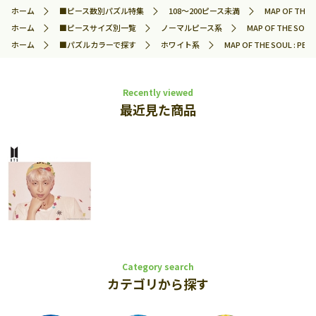
ホーム
■ピース数別パズル特集
108～200ピース未満
MAP OF TH
ホーム
■ピースサイズ別一覧
ノーマルピース系
MAP OF THE S
ホーム
■パズルカラーで探す
ホワイト系
MAP OF THE SOUL :
Recently viewed
最近見た商品
Category search
カテゴリから探す