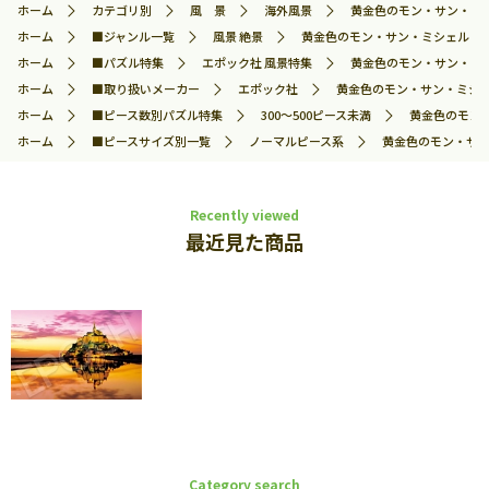
ホーム
カテゴリ別
風 景
海外風景
黄金色のモン・サン・ミシェ
ホーム
■ジャンル一覧
風景 絶景
黄金色のモン・サン・ミシェル－フラン
ホーム
■パズル特集
エポック社 風景特集
黄金色のモン・サン・ミシェ
ホーム
■取り扱いメーカー
エポック社
黄金色のモン・サン・ミシェル
ホーム
■ピース数別パズル特集
300～500ピース未満
黄金色のモン・
ホーム
■ピースサイズ別一覧
ノーマルピース系
黄金色のモン・サン・
Recently viewed
最近見た商品
Category search