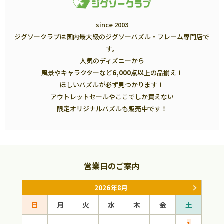
since 2003
ジグソークラブは国内最大級のジグソーパズル・フレーム専門店で
す。
人気のディズニーから
風景やキャラクターなど
6,000点以上
の品揃え！
ほしいパズルが必ず見つかります！
アウトレットセールやここでしか買えない
限定オリジナルパズルも販売中です！
営業日のご案内
2026年8月
日
月
火
水
木
金
土
日
1