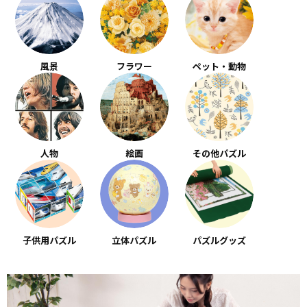
風景
フラワー
ペット・動物
人物
絵画
その他パズル
子供用パズル
立体パズル
パズルグッズ