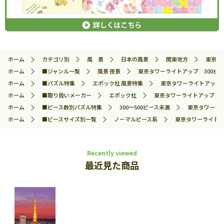
ホーム
カテゴリ別
風 景
日本の風景
関東地方
東京タワ
ホーム
■ジャンル一覧
風景 夜景
東京タワーライトアップ 300ピース
ホーム
■パズル特集
エポック社 風景特集
東京タワーライトアップ 3
ホーム
■取り扱いメーカー
エポック社
東京タワーライトアップ 300
ホーム
■ピース数別パズル特集
300～500ピース未満
東京タワーライ
ホーム
■ピースサイズ別一覧
ノーマルピース系
東京タワーライトアッ
Recently viewed
最近見た商品