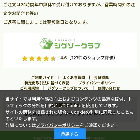
ご注文は24時間年中無休で受け付けておりますが、営業時間外の注
文やお問合せ等の
ご返答に関しましては翌営業日となります。
4.6
（227件のショップ評価）
ご利用ガイド
よくある質問
会員特典
特定商取引法に基づく表記
プライバシーポリシー
ご利用規約
ジグソークラブについて
お問い合わせ
当サイトでは利用体験の向上およびコンテンツの最適な提供、ト
企業購買担当の方へ
ラフィックの分析を目的としてCookieを使用しています。
カートに入れる
サイトの閲覧を継続された場合、Cookieの利用に同意したことも
まとめ買いならジグソークラブ for BUSINESS
のといたします。
詳細については
プライバシーポリシー
をご確認ください。
この商品に合うフレームを見る
承諾する
Copyright ©
2026 Jigsawclub. All Rights Reserved.