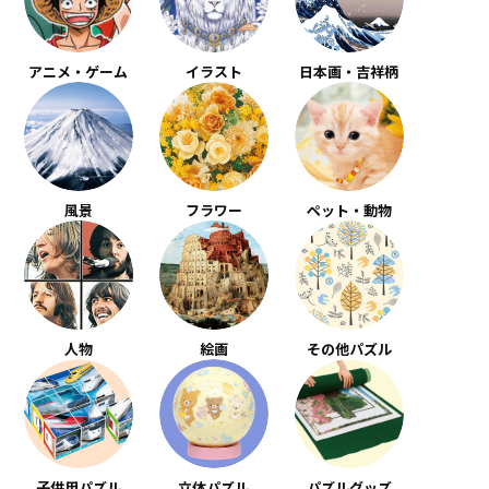
アニメ・ゲーム
イラスト
日本画・吉祥柄
風景
フラワー
ペット・動物
人物
絵画
その他パズル
子供用パズル
立体パズル
パズルグッズ