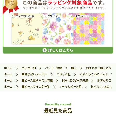
ホーム
カテゴリ別
ペット・動物
ねこ
おすわりこねこにゃん 3
ホーム
■取り扱いメーカー
エポック社
おすわりこねこにゃん 300ピ
ホーム
■ピース数別パズル特集
300～500ピース未満
おすわりこねこ
ホーム
■ピースサイズ別一覧
ノーマルピース系
おすわりこねこにゃん
Recently viewed
最近見た商品