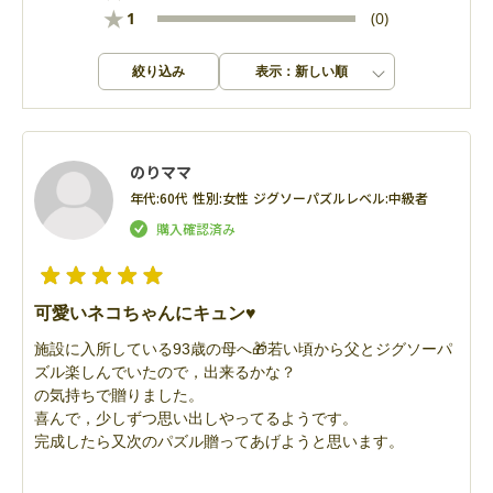
★
1
(0)
絞り込み
表示：新しい順
のりママ
年代:
60代
性別:
女性
ジグソーパズルレベル:
中級者
可愛いネコちゃんにキュン♥
施設に入所している93歳の母へ🎁若い頃から父とジグソーパ
ズル楽しんでいたので，出来るかな？
の気持ちで贈りました。
喜んで，少しずつ思い出しやってるようです。
完成したら又次のパズル贈ってあげようと思います。