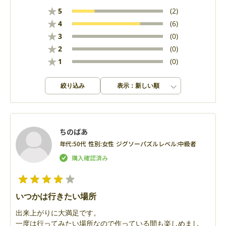
★
5
(2)
★
4
(6)
★
3
(0)
★
2
(0)
★
1
(0)
絞り込み
表示：新しい順
ちのばあ
年代:
50代
性別:
女性
ジグソーパズルレベル:
中級者
いつかは行きたい場所
出来上がりに大満足です。
一度は行ってみたい場所なので作っている間も楽しめまし