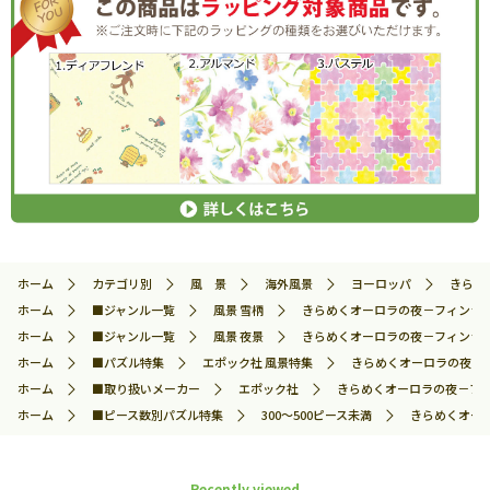
ホーム
カテゴリ別
風 景
海外風景
ヨーロッパ
きらめ
ホーム
■ジャンル一覧
風景 雪柄
きらめくオーロラの夜－フィンランド 
ホーム
■ジャンル一覧
風景 夜景
きらめくオーロラの夜－フィンランド 
ホーム
■パズル特集
エポック社 風景特集
きらめくオーロラの夜－フィ
ホーム
■取り扱いメーカー
エポック社
きらめくオーロラの夜－フィン
ホーム
■ピース数別パズル特集
300～500ピース未満
きらめくオーロ
Recently viewed