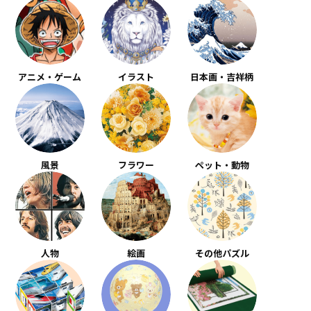
アニメ・ゲーム
イラスト
日本画・吉祥柄
風景
フラワー
ペット・動物
人物
絵画
その他パズル