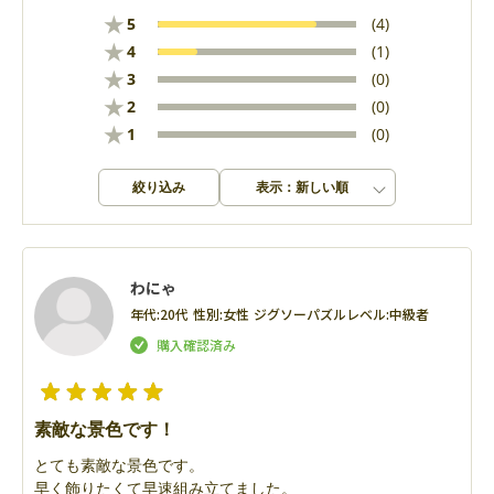
★
5
(4)
★
4
(1)
★
3
(0)
★
2
(0)
★
1
(0)
絞り込み
表示：新しい順
わにゃ
年代:
20代
性別:
女性
ジグソーパズルレベル:
中級者
素敵な景色です！
とても素敵な景色です。
早く飾りたくて早速組み立てました。