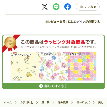
いいね
0
※レビューを書くには
ログイン
が必要です。
ホーム
カテゴリ別
風 景
海外風景
ヨーロッパ
美しきセ