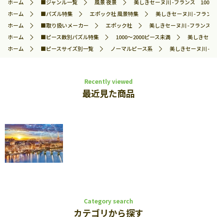
ホーム
■ジャンル一覧
風景 夜景
美しきセーヌ川 -フランス 1000ピ
ホーム
■パズル特集
エポック社 風景特集
美しきセーヌ川 -フランス 
ホーム
■取り扱いメーカー
エポック社
美しきセーヌ川 -フランス 1
ホーム
■ピース数別パズル特集
1000～2000ピース未満
美しきセーヌ
ホーム
■ピースサイズ別一覧
ノーマルピース系
美しきセーヌ川 -フラ
Recently viewed
最近見た商品
Category search
カテゴリから探す