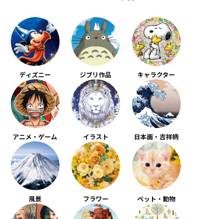
ディズニー
ジブリ作品
キャラクター
アニメ・ゲーム
イラスト
日本画・吉祥柄
風景
フラワー
ペット・動物