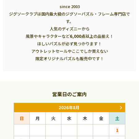
since 2003
ジグソークラブは国内最大級のジグソーパズル・フレーム専門店で
す。
人気のディズニーから
風景やキャラクターなど
6,000点以上
の品揃え！
ほしいパズルが必ず見つかります！
アウトレットセールやここでしか買えない
限定オリジナルパズルも販売中です！
営業日のご案内
2026年8月
日
月
火
水
木
金
土
日
1