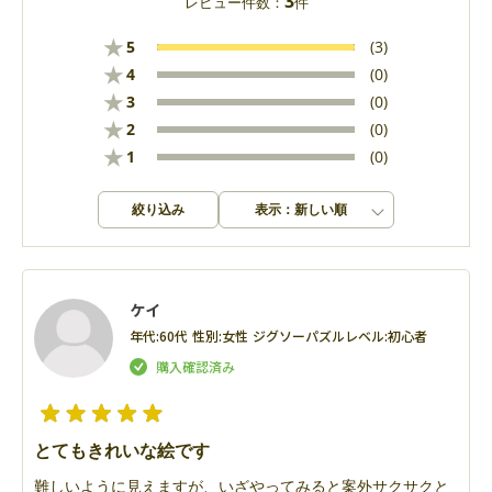
3
レビュー件数：
件
★
5
(3)
★
4
(0)
★
3
(0)
★
2
(0)
★
1
(0)
絞り込み
表示：新しい順
ケイ
年代:
60代
性別:
女性
ジグソーパズルレベル:
初心者
とてもきれいな絵です
難しいように見えますが、いざやってみると案外サクサクと