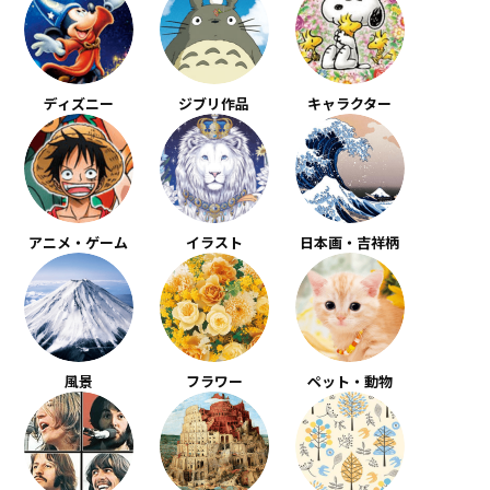
ディズニー
ジブリ作品
キャラクター
アニメ・ゲーム
イラスト
日本画・吉祥柄
風景
フラワー
ペット・動物