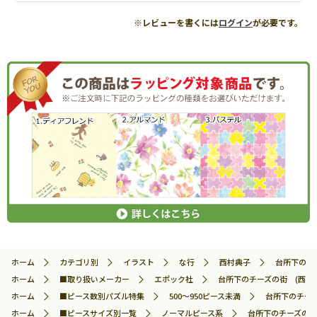
※レビューを書くには
ログイン
が必要です。
ホーム
カテゴリ別
イラスト
な行
西村典子
台所下のチー
ホーム
■取り扱いメーカー
エポック社
台所下のチーズの街 (西村典子
ホーム
■ピース数別パズル特集
500～950ピース未満
台所下のチーズの
ホーム
■ピースサイズ別一覧
ノーマルピース系
台所下のチーズの街 