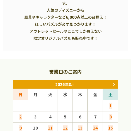
す。
人気のディズニーから
風景やキャラクターなど
6,000点以上
の品揃え！
ほしいパズルが必ず見つかります！
アウトレットセールやここでしか買えない
限定オリジナルパズルも販売中です！
営業日のご案内
2026年8月
日
月
火
水
木
金
土
日
1
2
3
4
5
6
7
8
6
9
10
11
12
13
14
15
13