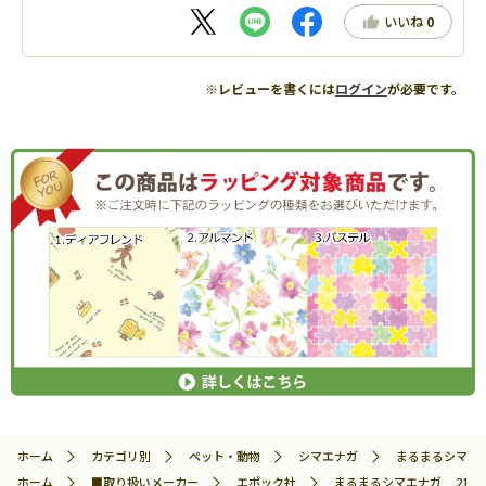
いいね
0
※レビューを書くには
ログイン
が必要です。
ホーム
カテゴリ別
ペット・動物
シマエナガ
まるまるシマエナガ
ホーム
■取り扱いメーカー
エポック社
まるまるシマエナガ 216ピー