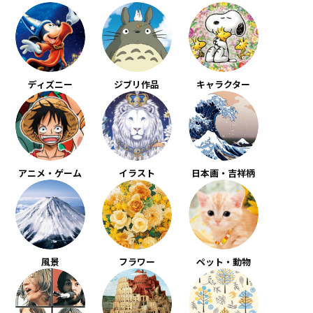
ディズニー
ジブリ作品
キャラクター
アニメ・ゲーム
イラスト
日本画・吉祥柄
風景
フラワー
ペット・動物