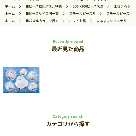
ホーム
■ピース数別パズル特集
200～300ピース未満
まるまるシマエ
ホーム
■ピースサイズ別一覧
スモールピース系
スモールピース(エ
ホーム
■パズルカラーで探す
ホワイト系
まるまるシマエナガ 216ピ
Recently viewed
最近見た商品
Category search
カテゴリから探す