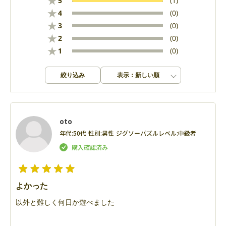
★
5
(1)
★
4
(0)
★
3
(0)
★
2
(0)
★
1
(0)
絞り込み
表示：新しい順
oto
年代:
50代
性別:
男性
ジグソーパズルレベル:
中級者
よかった
以外と難しく何日か遊べました