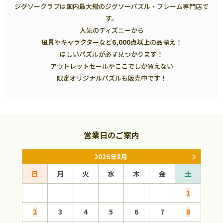
ジグソークラブは国内最大級のジグソーパズル・フレーム専門店で
す。
人気のディズニーから
風景やキャラクターなど
6,000点以上
の品揃え！
ほしいパズルが必ず見つかります！
アウトレットセールやここでしか買えない
限定オリジナルパズルも販売中です！
営業日のご案内
2026年8月
日
月
火
水
木
金
土
日
1
2
3
4
5
6
7
8
6