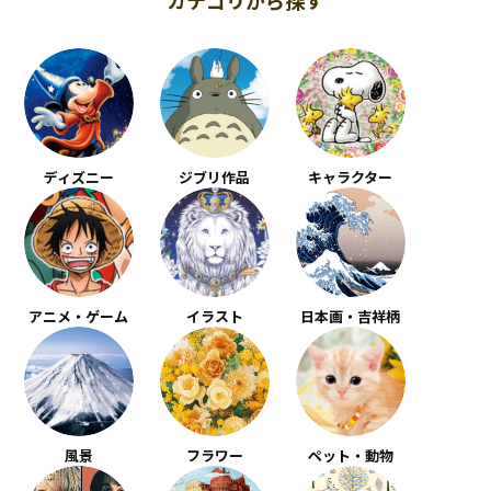
ディズニー
ジブリ作品
キャラクター
アニメ・ゲーム
イラスト
日本画・吉祥柄
風景
フラワー
ペット・動物