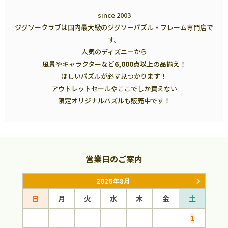
since 2003
ジグソークラブは国内最大級のジグソーパズル・フレーム専門店で
す。
人気のディズニーから
風景やキャラクターなど
6,000点以上
の品揃え！
ほしいパズルが必ず見つかります！
アウトレットセールやここでしか買えない
限定オリジナルパズルも販売中です！
営業日のご案内
2026年8月
日
月
火
水
木
金
土
日
1