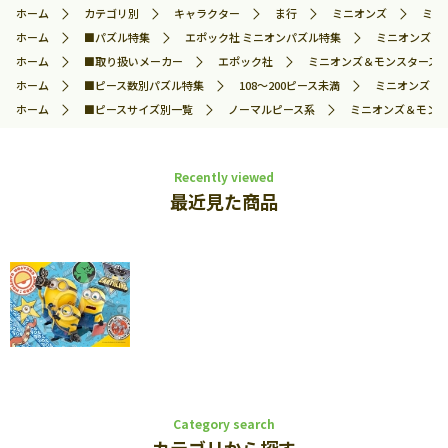
ホーム
カテゴリ別
キャラクター
ま行
ミニオンズ
ミニ
ホーム
■パズル特集
エポック社 ミニオンパズル特集
ミニオンズ＆モ
ホーム
■取り扱いメーカー
エポック社
ミニオンズ＆モンスターズ (ミ
ホーム
■ピース数別パズル特集
108～200ピース未満
ミニオンズ＆モン
ホーム
■ピースサイズ別一覧
ノーマルピース系
ミニオンズ＆モンスタ
Recently viewed
最近見た商品
Category search
カテゴリから探す